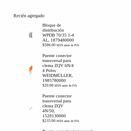
Recién agregado
Bloque de
distribución
WPDB 70/35 1-4
AL, 1879480000
$
596.00
MXN antes de IVA
Puente conector
transversal para
clema ZQV 6N/4
4 Polos
WEIDMÜLLER,
1985780000
$
20.00
MXN antes de IVA
Puente conector
transversal para
clema ZQV
4N/50,
1528130000
$
235.00
MXN antes de IVA