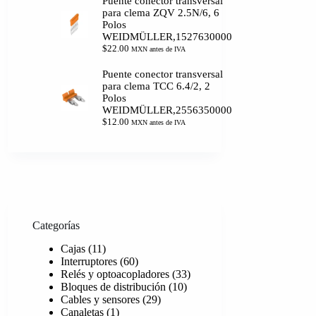
Puente conector transversal
para clema ZQV 2.5N/6, 6
Polos
WEIDMÜLLER,1527630000
$
22.00
MXN antes de IVA
Puente conector transversal
para clema TCC 6.4/2, 2
Polos
WEIDMÜLLER,2556350000
$
12.00
MXN antes de IVA
Categorías
11
Cajas
11
productos
60
Interruptores
60
productos
33
Relés y optoacopladores
33
10
productos
Bloques de distribución
10
29
productos
Cables y sensores
29
1
productos
Canaletas
1