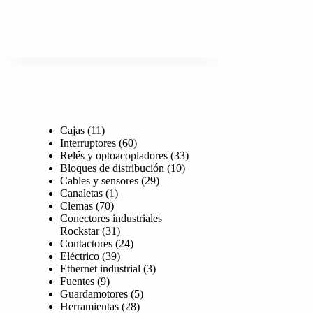
11
Cajas
11
productos
60
Interruptores
60
productos
33
Relés y optoacopladores
33
10
productos
Bloques de distribución
10
29
productos
Cables y sensores
29
1
productos
Canaletas
1
70
producto
Clemas
70
productos
Conectores industriales
31
Rockstar
31
productos
24
Contactores
24
39
productos
Eléctrico
39
productos
3
Ethernet industrial
3
9
productos
Fuentes
9
productos
5
Guardamotores
5
28
productos
Herramientas
28