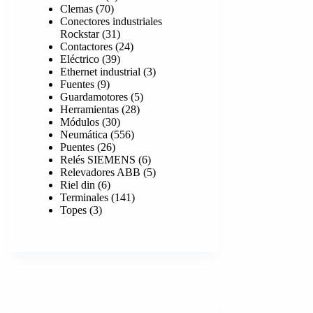
70
producto
Clemas
70
productos
Conectores industriales
31
Rockstar
31
productos
24
Contactores
24
39
productos
Eléctrico
39
productos
3
Ethernet industrial
3
9
productos
Fuentes
9
productos
5
Guardamotores
5
28
productos
Herramientas
28
30
productos
Módulos
30
productos
556
Neumática
556
26
productos
Puentes
26
productos
6
Relés SIEMENS
6
productos
5
Relevadores ABB
5
6
productos
Riel din
6
productos
141
Terminales
141
3
productos
Topes
3
productos