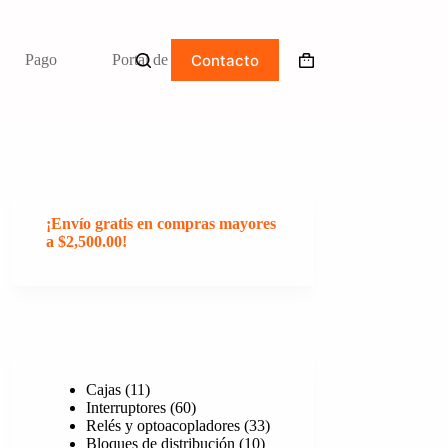
Contacto
Pago
Portal de clientes
Carro
de
compra
¡Envío gratis en compras mayores
a $2,500.00!
11
Cajas
11
productos
60
Interruptores
60
productos
33
Relés y optoacopladores
33
10
productos
Bloques de distribución
10