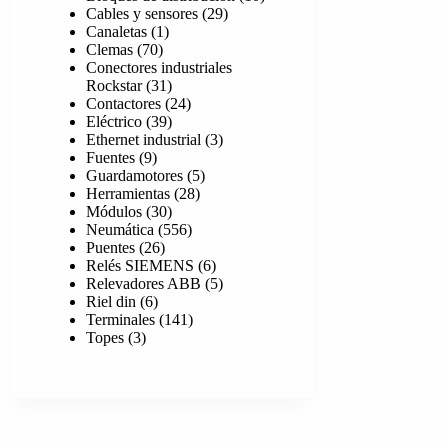
29
productos
Cables y sensores
29
1
productos
Canaletas
1
70
producto
Clemas
70
productos
Conectores industriales
31
Rockstar
31
productos
24
Contactores
24
39
productos
Eléctrico
39
productos
3
Ethernet industrial
3
9
productos
Fuentes
9
productos
5
Guardamotores
5
28
productos
Herramientas
28
30
productos
Módulos
30
productos
556
Neumática
556
26
productos
Puentes
26
productos
6
Relés SIEMENS
6
productos
5
Relevadores ABB
5
6
productos
Riel din
6
productos
141
Terminales
141
3
productos
Topes
3
productos