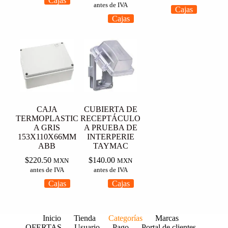
Cajas
antes de IVA
Cajas
Cajas
CAJA
CUBIERTA DE
TERMOPLASTIC
RECEPTÁCULO
A GRIS
A PRUEBA DE
153X110X66MM
INTERPERIE
ABB
TAYMAC
$
220.50
$
140.00
MXN
MXN
antes de IVA
antes de IVA
Cajas
Cajas
Inicio
Tienda
Categorías
Marcas
OFERTAS
Usuario
Pago
Portal de clientes