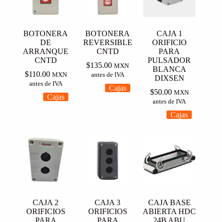
BOTONERA
BOTONERA
CAJA 1
DE
REVERSIBLE
ORIFICIO
ARRANQUE
CNTD
PARA
CNTD
PULSADOR
$
135.00
MXN
BLANCA
$
110.00
MXN
antes de IVA
DIXSEN
antes de IVA
Cajas
$
50.00
MXN
Cajas
antes de IVA
Cajas
CAJA 2
CAJA 3
CAJA BASE
ORIFICIOS
ORIFICIOS
ABIERTA HDC
PARA
PARA
24B ABU