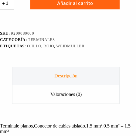
Añadir al carrito
TIPO
OJILLO
LIR
1,5
M3,5
V
SKU:
9200080000
ROJO
CATEGORÍA:
TERMINALES
WEIDMÜLLER
cantidad
ETIQUETAS:
OJILLO
,
ROJO
,
WEIDMÜLLER
Descripción
Valoraciones (0)
Terminale planos,Conector de cables aislado,1.5 mm²,0.5 mm² – 1.5
mm²