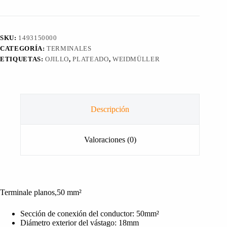
KQN-
M8/-50
WEIDMÜLLER
cantidad
SKU:
1493150000
CATEGORÍA:
TERMINALES
ETIQUETAS:
OJILLO
,
PLATEADO
,
WEIDMÜLLER
Descripción
Valoraciones (0)
Terminale planos,50 mm²
Sección de conexión del conductor: 50mm²
Diámetro exterior del vástago: 18mm