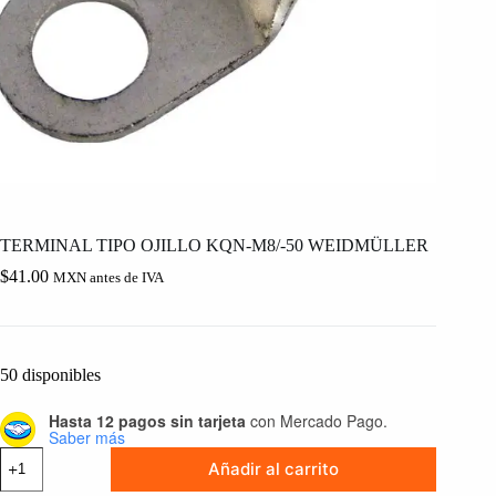
TERMINAL TIPO OJILLO KQN-M8/-50 WEIDMÜLLER
$
41.00
MXN antes de IVA
50 disponibles
Hasta 12 pagos sin tarjeta
con Mercado Pago.
Saber más
TERMINAL
Añadir al carrito
TIPO
OJILLO