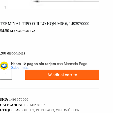
TERMINAL TIPO OJILLO KQN-M6/-6, 1493970000
$
4.50
MXN antes de IVA
200 disponibles
Hasta 12 pagos sin tarjeta
con Mercado Pago.
Saber más
TERMINAL
Añadir al carrito
TIPO
OJILLO
KQN-
M6/-6,
1493970000
cantidad
SKU:
1493970000
CATEGORÍA:
TERMINALES
ETIQUETAS:
OJILLO
,
PLATEADO
,
WEIDMÜLLER