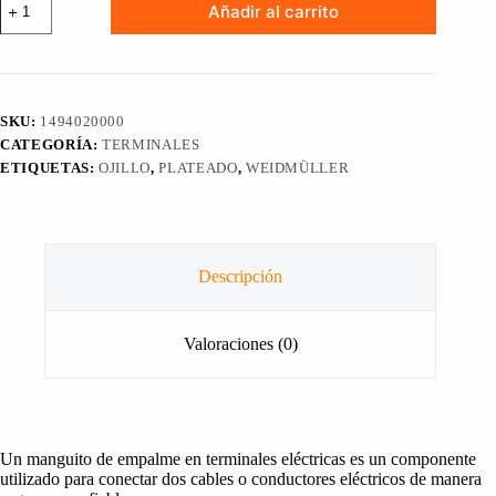
Añadir al carrito
TIPO
OJILLO
KQN-
M5/-10,
WEIDMÜLLER,
1494020000
SKU:
1494020000
cantidad
CATEGORÍA:
TERMINALES
ETIQUETAS:
OJILLO
,
PLATEADO
,
WEIDMÜLLER
Descripción
Valoraciones (0)
Un manguito de empalme en terminales eléctricas es un componente
utilizado para conectar dos cables o conductores eléctricos de manera