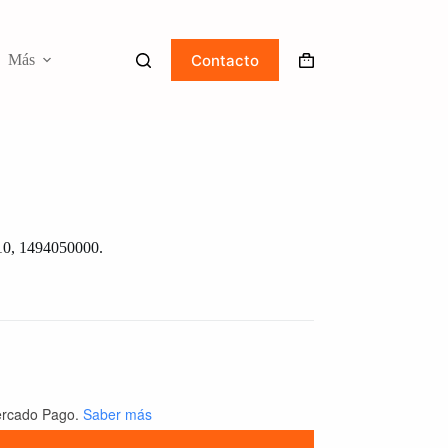
Contacto
Más
Carro
de
compra
, 1494050000.
rcado Pago.
Saber más