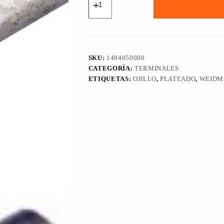
TIPO
OJILLO
KQN-
M10/-10,
1494050000.
cantidad
SKU:
1494050000
CATEGORÍA:
TERMINALES
ETIQUETAS:
OJILLO
,
PLATEADO
,
WEIDM