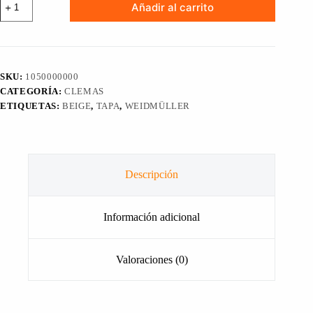
Añadir al carrito
PARA
CLEMA
SERIE
W
WAP
2.5-
SKU:
1050000000
10
CATEGORÍA:
CLEMAS
WEIDMÜLLER
cantidad
ETIQUETAS:
BEIGE
,
TAPA
,
WEIDMÜLLER
Descripción
Información adicional
Valoraciones (0)