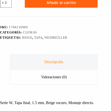
Añadir al carrito
PARA
BORNE
O
CLEMA
SERIE
W
SKU:
1784210000
AP
CATEGORÍA:
CLEMAS
DLD2.5
DB
ETIQUETAS:
BEIGE
,
TAPA
,
WEIDMÜLLER
WEIDMÜLLER,
1784210000
cantidad
Descripción
Valoraciones (0)
Serie W, Tapa final, 1.5 mm, Beige oscuro, Montaje directo.