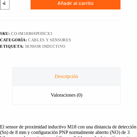
Añadir al carrito
de
Proximidad
Inductivo
M18
Sn=8mm
PNP
SKU:
CO-IM18B08PODCX3
No
CATEGORÍA:
CABLES Y SENSORES
Rasante
3
ETIQUETA:
SENSOR INDUCTIVO
Hilos
Normalmente
abierto
cantidad
Descripción
Valoraciones (0)
El sensor de proximidad inductivo M18 con una distancia de detección
(Sn) de 8 mm y configuración PNP normalmente abierto (NO) de 3