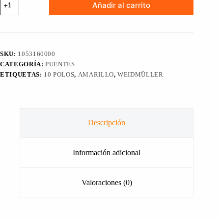
Añadir al carrito
conector
transversal
para
clema
SERIE
W
SKU:
1053160000
WQV
CATEGORÍA:
PUENTES
35/10
112A,
ETIQUETAS:
10 POLOS
,
AMARILLO
,
WEIDMÜLLER
10
Polos
WEIDMÜLLER,
1527540000
cantidad
Descripción
Información adicional
Valoraciones (0)