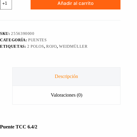
Añadir al carrito
conector
transversal
para
clema
TCC
6.4/2,
SKU:
2556390000
2
CATEGORÍA:
PUENTES
Polos
WEIDMÜLLER,2556390000
ETIQUETAS:
2 POLOS
,
ROJO
,
WEIDMÜLLER
cantidad
Descripción
Valoraciones (0)
Puente TCC 6.4/2