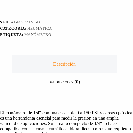
0
-
150
PSI
SKU:
AT-MG72TN3-D
Con
CATEGORÍA:
NEUMÁTICA
Carcasa
Plástica
ETIQUETA:
MANÓMETRO
cantidad
Descripción
Valoraciones (0)
El manómetro de 1/4″ con una escala de 0 a 150 PSI y carcasa plástica
es una herramienta esencial para medir la presión en una amplia
variedad de aplicaciones. Su tamaño compacto de 1/4″ lo hace
compatible con sistemas neumáticos, hidráulicos u otros que requieran