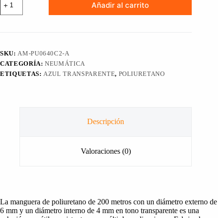
Añadir al carrito
de
Poliuretano
200m
OD
6mm
ID
SKU:
AM-PU0640C2-A
4mm
CATEGORÍA:
NEUMÁTICA
Transparente
cantidad
ETIQUETAS:
AZUL TRANSPARENTE
,
POLIURETANO
Descripción
Valoraciones (0)
La manguera de poliuretano de 200 metros con un diámetro externo de
6 mm y un diámetro interno de 4 mm en tono transparente es una