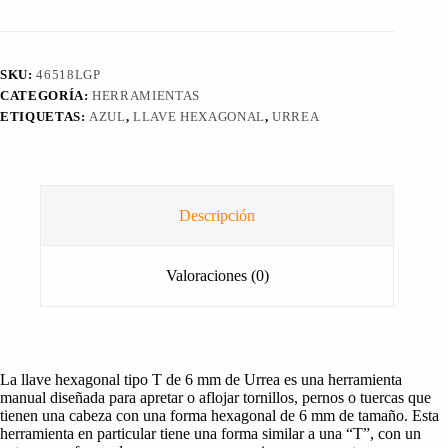
T
6mm
URREA
cantidad
SKU:
46518LGP
CATEGORÍA:
HERRAMIENTAS
ETIQUETAS:
AZUL
,
LLAVE HEXAGONAL
,
URREA
Descripción
Valoraciones (0)
La llave hexagonal tipo T de 6 mm de Urrea es una herramienta
manual diseñada para apretar o aflojar tornillos, pernos o tuercas que
tienen una cabeza con una forma hexagonal de 6 mm de tamaño. Esta
herramienta en particular tiene una forma similar a una “T”, con un