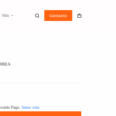
Contacto
Más
Carro
de
compra
URREA
rcado Pago.
Saber más