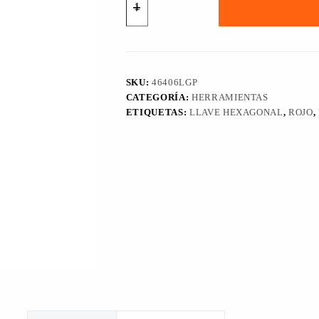
HEXAGONAL
TIPO
T
3/32"
URREA
cantidad
SKU:
46406LGP
CATEGORÍA:
HERRAMIENTAS
ETIQUETAS:
LLAVE HEXAGONAL
,
ROJO
,