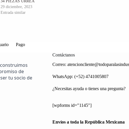
34 PIEZAS URREA
29 diciembre, 2023
Entrada similar
uario
Pago
Contáctanos
 construimos
Correo:
atencioncliente@todoparalasindus
mpromiso de
WhatsApp: (+52) 4741005807
ser tu socio de
¿Necesitas ayuda o tienes una pregunta?
[wpforms id="1145"]
Envíos a toda la República Mexicana