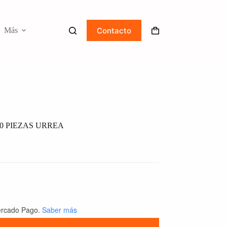
Contacto
Más
Carro
de
compra
0 PIEZAS URREA
rcado Pago.
Saber más