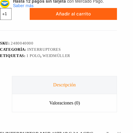
Hasta 12 pagos sin tarjeta
con Mercado Pago.
Saber más
INTERRUPTOR
Añadir al carrito
O
DISYUNTOR
MCB,
MAGNÉTICO
TÉRMICO,
PARA
SKU:
2480040000
RIEL
CATEGORÍA:
INTERRUPTORES
DIN,
1
ETIQUETAS:
1 POLO
,
WEIDMÜLLER
POLO,
2A
ACDC,
Curva
C
Descripción
WEIDMÜLLER, 2480040000
cantidad
Valoraciones (0)