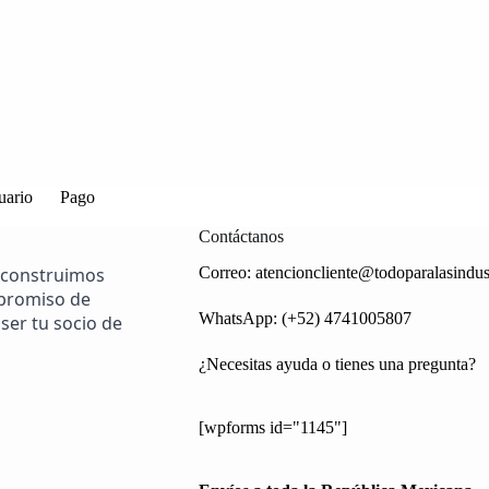
uario
Pago
Contáctanos
 construimos
Correo:
atencioncliente@todoparalasindus
mpromiso de
WhatsApp: (+52) 4741005807
ser tu socio de
¿Necesitas ayuda o tienes una pregunta?
[wpforms id="1145"]