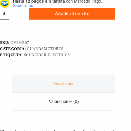
Hasta 12 pagos sin tarjeta
con Mercado Pago.
Saber más
RELAY
Añadir al carrito
O
INTERRUPTOR
MAGNETOTÉRMICO
CONEXIÓN
POR
TORNILLO
SKU:
GV2ME07
3
CATEGORÍA:
GUARDAMOTORES
POLOS
1.6-
ETIQUETA:
SCHNEIDER ELECTRICS
2.5A
SCHNEIDER
ELECTRIC
cantidad
Descripción
Valoraciones (0)