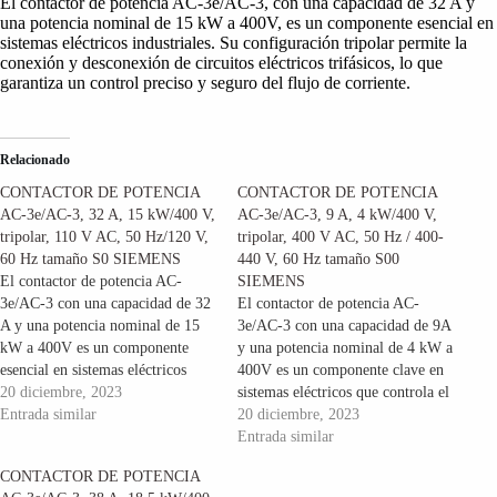
El contactor de potencia AC-3e/AC-3, con una capacidad de 32 A y
una potencia nominal de 15 kW a 400V, es un componente esencial en
sistemas eléctricos industriales. Su configuración tripolar permite la
conexión y desconexión de circuitos eléctricos trifásicos, lo que
garantiza un control preciso y seguro del flujo de corriente.
Relacionado
CONTACTOR DE POTENCIA
CONTACTOR DE POTENCIA
AC-3e/AC-3, 32 A, 15 kW/400 V,
AC-3e/AC-3, 9 A, 4 kW/400 V,
tripolar, 110 V AC, 50 Hz/120 V,
tripolar, 400 V AC, 50 Hz / 400-
60 Hz tamaño S0 SIEMENS
440 V, 60 Hz tamaño S00
El contactor de potencia AC-
SIEMENS
3e/AC-3 con una capacidad de 32
El contactor de potencia AC-
A y una potencia nominal de 15
3e/AC-3 con una capacidad de 9A
kW a 400V es un componente
y una potencia nominal de 4 kW a
esencial en sistemas eléctricos
400V es un componente clave en
industriales. Con su configuración
20 diciembre, 2023
sistemas eléctricos que controla el
tripolar, este contactor permite la
Entrada similar
flujo de corriente en aplicaciones
20 diciembre, 2023
conexión y desconexión de
industriales y comerciales. Al ser
Entrada similar
circuitos eléctricos trifásicos,
tripolar, posee tres polos que
CONTACTOR DE POTENCIA
asegurando un control preciso y
permiten la conexión y