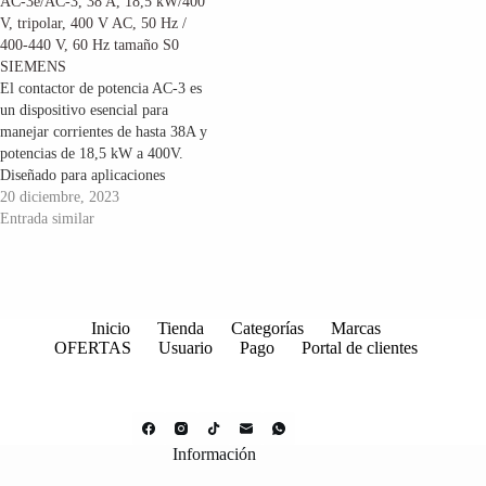
AC-3e/AC-3, 38 A, 18,5 kW/400
seguro del…
desconexión de…
V, tripolar, 400 V AC, 50 Hz /
400-440 V, 60 Hz tamaño S0
SIEMENS
El contactor de potencia AC-3 es
un dispositivo esencial para
manejar corrientes de hasta 38A y
potencias de 18,5 kW a 400V.
Diseñado para aplicaciones
tripolares, opera eficientemente
20 diciembre, 2023
en sistemas de 400V AC con una
Entrada similar
frecuencia de 50 Hz o en rangos
de 400-440V a 60 Hz. Su
capacidad para…
Inicio
Tienda
Categorías
Marcas
OFERTAS
Usuario
Pago
Portal de clientes
Información