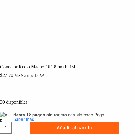
Conector Recto Macho OD 8mm R 1/4″
$
27.70
MXN antes de IVA
30 disponibles
Hasta 12 pagos sin tarjeta
con Mercado Pago.
Saber más
Conector
Añadir al carrito
Recto
Macho