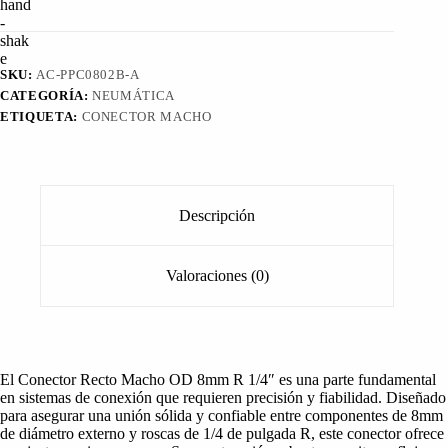
OD
8mm
R
1/4"
SKU:
AC-PPC0802B-A
cantidad
CATEGORÍA:
NEUMÁTICA
ETIQUETA:
CONECTOR MACHO
Descripción
Valoraciones (0)
El Conector Recto Macho OD 8mm R 1/4″ es una parte fundamental
en sistemas de conexión que requieren precisión y fiabilidad. Diseñado
para asegurar una unión sólida y confiable entre componentes de 8mm
de diámetro externo y roscas de 1/4 de pulgada R, este conector ofrece