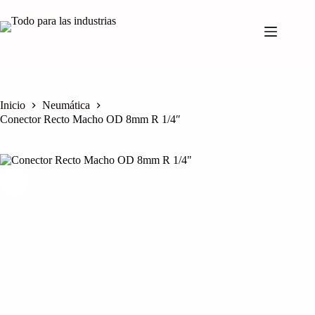
Saltar
al
contenido
Inicio
Neumática
Conector Recto Macho OD 8mm R 1/4″