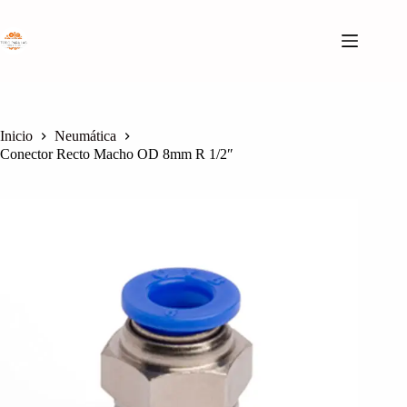
Saltar
al
contenido
Inicio
Neumática
Conector Recto Macho OD 8mm R 1/2″