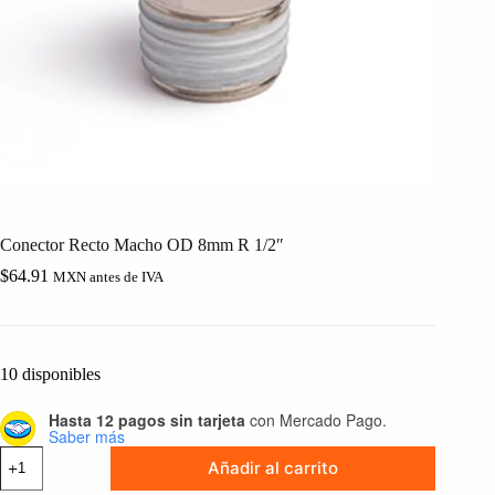
Conector Recto Macho OD 8mm R 1/2″
$
64.91
MXN antes de IVA
10 disponibles
Hasta 12 pagos sin tarjeta
con Mercado Pago.
Saber más
Conector
Añadir al carrito
Recto
Macho