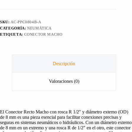
OD
8mm
R
1/2"
SKU:
AC-PPC0804B-A
cantidad
CATEGORÍA:
NEUMÁTICA
ETIQUETA:
CONECTOR MACHO
Descripción
Valoraciones (0)
El Conector Recto Macho con rosca R 1/2″ y diámetro externo (OD)
de 8 mm es una pieza esencial para facilitar conexiones precisas y
seguras en sistemas neumáticos o hidráulicos. Con un diámetro externo
de 8 mm en un extremo y una rosca R de 1/2″ en el otro, este conector