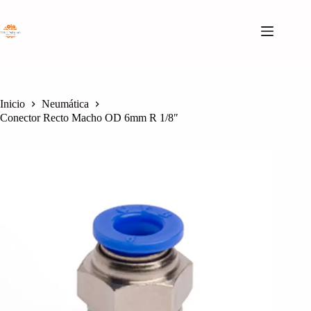
Saltar
al
contenido
Inicio
Neumática
Conector Recto Macho OD 6mm R 1/8″