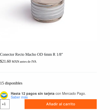
Conector Recto Macho OD 6mm R 1/8″
$
21.60
MXN antes de IVA
15 disponibles
Hasta 12 pagos sin tarjeta
con Mercado Pago.
Saber más
Conector
Añadir al carrito
Recto
Macho