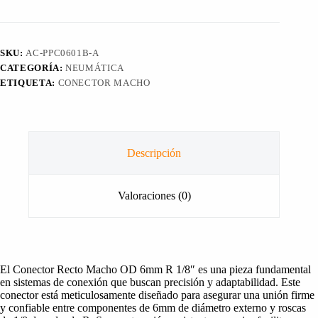
OD
6mm
R
1/8"
SKU:
AC-PPC0601B-A
cantidad
CATEGORÍA:
NEUMÁTICA
ETIQUETA:
CONECTOR MACHO
Descripción
Valoraciones (0)
El Conector Recto Macho OD 6mm R 1/8″ es una pieza fundamental
en sistemas de conexión que buscan precisión y adaptabilidad. Este
conector está meticulosamente diseñado para asegurar una unión firme
y confiable entre componentes de 6mm de diámetro externo y roscas