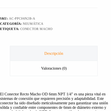
OD
6mm
NPT
1/4"
SKU:
AC-PPC06N2B-A
cantidad
CATEGORÍA:
NEUMÁTICA
ETIQUETA:
CONECTOR MACHO
Descripción
Valoraciones (0)
El Conector Recto Macho OD 6mm NPT 1/4″ es una pieza vital en
sistemas de conexión que requieren precisión y adaptabilidad. Este
conector ha sido diseñado meticulosamente para garantizar una unión
sólida y confiable entre componentes de 6mm de diámetro externo y