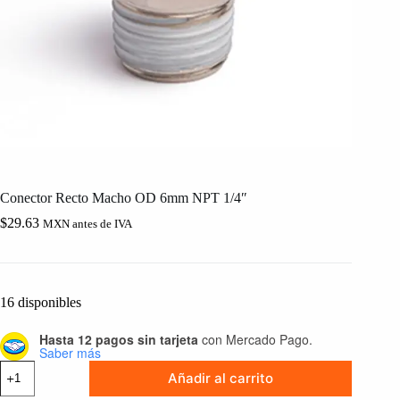
Conector Recto Macho OD 6mm NPT 1/4″
$
29.63
MXN antes de IVA
16 disponibles
Hasta 12 pagos sin tarjeta
con Mercado Pago.
Saber más
Conector
Añadir al carrito
Recto
Macho