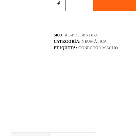
Recto
Macho
OD
3/8"
NPT
1/8"
cantidad
SKU:
AC-PPC3/8N1B-A
CATEGORÍA:
NEUMÁTICA
ETIQUETA:
CONECTOR MACHO