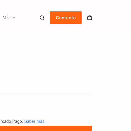
Contacto
Más
Carro
de
compra
″
rcado Pago.
Saber más