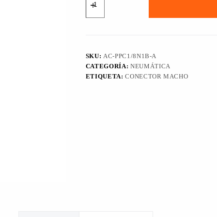
Recto
Macho
OD
1/8"
NPT
1/8"
cantidad
SKU:
AC-PPC1/8N1B-A
CATEGORÍA:
NEUMÁTICA
ETIQUETA:
CONECTOR MACHO