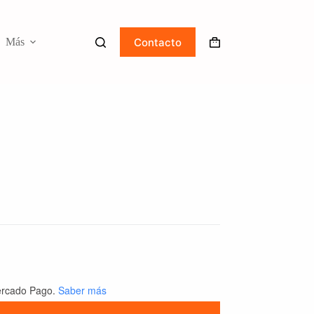
Contacto
Más
Carro
de
compra
″
rcado Pago.
Saber más