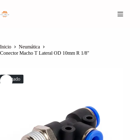
Saltar
al
contenido
Inicio
Neumática
Conector Macho T Lateral OD 10mm R 1/8″
Agotado