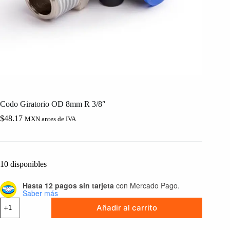
Codo Giratorio OD 8mm R 3/8″
$
48.17
MXN antes de IVA
10 disponibles
Hasta 12 pagos sin tarjeta
con Mercado Pago.
Saber más
Codo
Añadir al carrito
Giratorio
OD
8mm