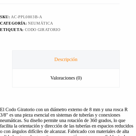
R
3/8"
cantidad
SKU:
AC-PPL0803B-A
CATEGORÍA:
NEUMÁTICA
ETIQUETA:
CODO GIRATORIO
Descripción
Valoraciones (0)
El Codo Giratorio con un diámetro externo de 8 mm y una rosca R
3/8″ es una pieza esencial en sistemas de tuberías y conexiones
neumáticas. Su diseño permite una rotación de 360 grados, lo que
facilita la orientación y dirección de las tuberías en espacios reducidos
o con ángulos difíciles de alcanzar. Fabricado con materiales de alta