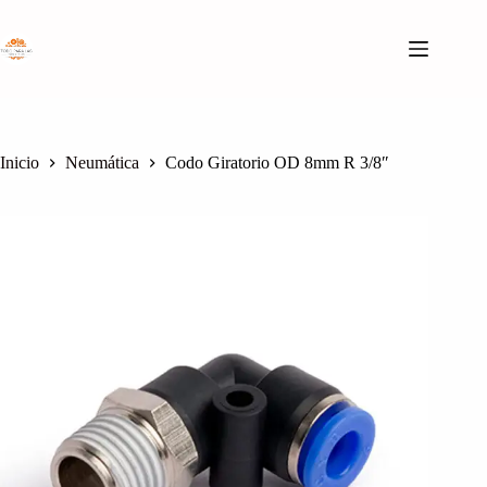
Saltar
al
contenido
Inicio
Neumática
Codo Giratorio OD 8mm R 3/8″