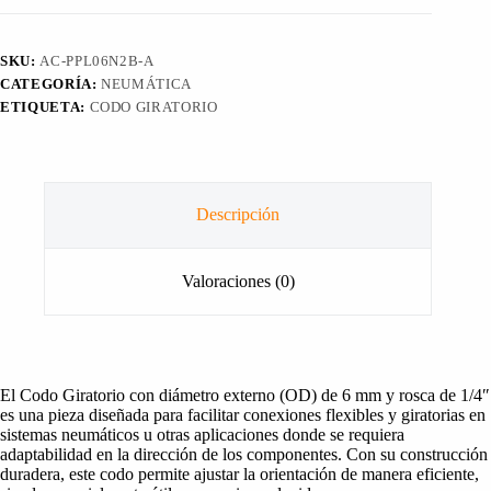
NPT
1/4"
cantidad
SKU:
AC-PPL06N2B-A
CATEGORÍA:
NEUMÁTICA
ETIQUETA:
CODO GIRATORIO
Descripción
Valoraciones (0)
El Codo Giratorio con diámetro externo (OD) de 6 mm y rosca de 1/4″
es una pieza diseñada para facilitar conexiones flexibles y giratorias en
sistemas neumáticos u otras aplicaciones donde se requiera
adaptabilidad en la dirección de los componentes. Con su construcción
duradera, este codo permite ajustar la orientación de manera eficiente,