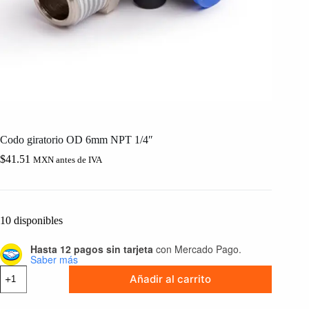
Codo giratorio OD 6mm NPT 1/4″
$
41.51
MXN antes de IVA
10 disponibles
Hasta 12 pagos sin tarjeta
con Mercado Pago.
Saber más
Codo
Añadir al carrito
giratorio
OD
6mm