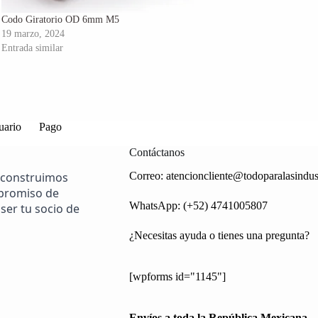
Codo Giratorio OD 6mm M5
19 marzo, 2024
Entrada similar
uario
Pago
Contáctanos
 construimos
Correo:
atencioncliente@todoparalasindus
mpromiso de
WhatsApp: (+52) 4741005807
ser tu socio de
¿Necesitas ayuda o tienes una pregunta?
[wpforms id="1145"]
Envíos a toda la República Mexicana