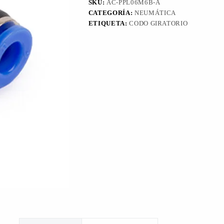
SKU:
AC-PPL06M6B-A
CATEGORÍA:
NEUMÁTICA
ETIQUETA:
CODO GIRATORIO