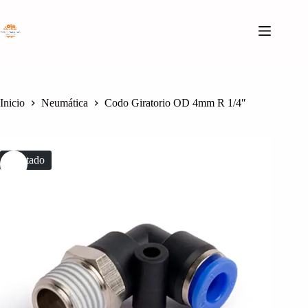
Saltar
al
contenido
Inicio
Neumática
Codo Giratorio OD 4mm R 1/4″
Agotado