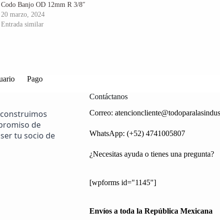
Codo Banjo OD 12mm R 3/8″
20 marzo, 2024
Entrada similar
uario
Pago
Contáctanos
 construimos
Correo:
atencioncliente@todoparalasindus
mpromiso de
WhatsApp: (+52) 4741005807
ser tu socio de
¿Necesitas ayuda o tienes una pregunta?
[wpforms id="1145"]
Envíos a toda la República Mexicana