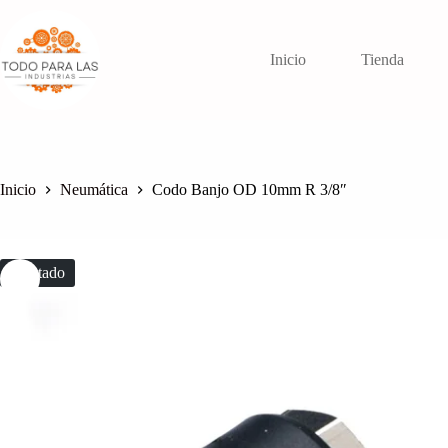
Saltar
al
contenido
Inicio
Tienda
Inicio
Neumática
Codo Banjo OD 10mm R 3/8″
Agotado