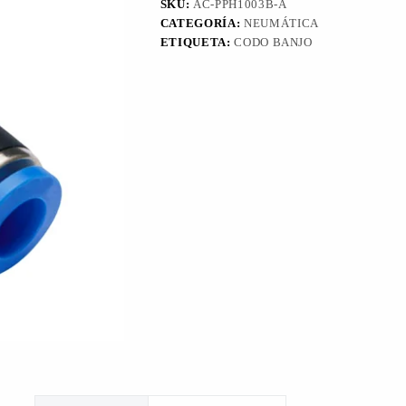
SKU:
AC-PPH1003B-A
CATEGORÍA:
NEUMÁTICA
ETIQUETA:
CODO BANJO