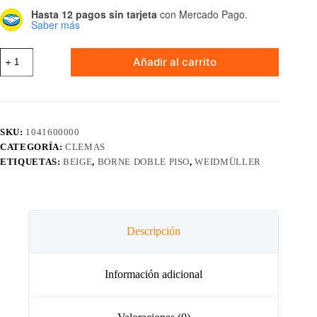
Hasta 12 pagos sin tarjeta
con Mercado Pago.
Saber más
CLEMA
Añadir al carrito
O
BORNE
DE
DOBLE
PISO
600V
SKU:
1041600000
20A
CATEGORÍA:
CLEMAS
WEIDMÜLLER
cantidad
ETIQUETAS:
BEIGE
,
BORNE DOBLE PISO
,
WEIDMÜLLER
Descripción
Información adicional