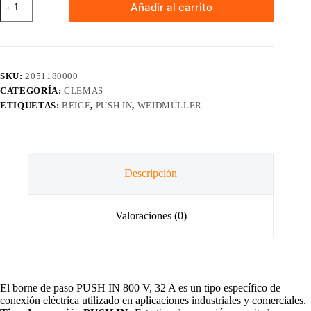
Añadir al carrito
DE
CONEXIÓN
O
CLEMA
DE
PASO
SKU:
2051180000
PUSH
CATEGORÍA:
CLEMAS
IN
800
ETIQUETAS:
BEIGE
,
PUSH IN
,
WEIDMÜLLER
V,
32
A,
WEIDMÜLLER,
2051180000
Descripción
cantidad
Valoraciones (0)
El borne de paso PUSH IN 800 V, 32 A es un tipo específico de
conexión eléctrica utilizado en aplicaciones industriales y comerciales.