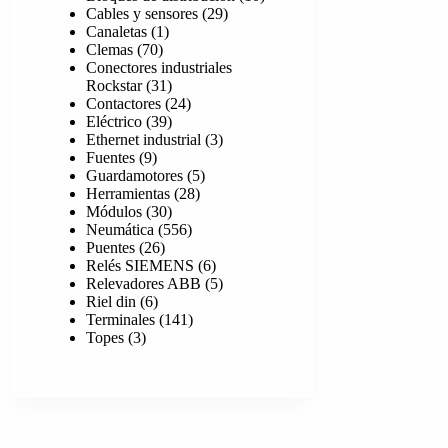
29
productos
Cables y sensores
29
1
productos
Canaletas
1
70
producto
Clemas
70
productos
Conectores industriales
31
Rockstar
31
productos
24
Contactores
24
39
productos
Eléctrico
39
productos
3
Ethernet industrial
3
9
productos
Fuentes
9
productos
5
Guardamotores
5
28
productos
Herramientas
28
30
productos
Módulos
30
productos
556
Neumática
556
26
productos
Puentes
26
productos
6
Relés SIEMENS
6
productos
5
Relevadores ABB
5
6
productos
Riel din
6
productos
141
Terminales
141
3
productos
Topes
3
productos