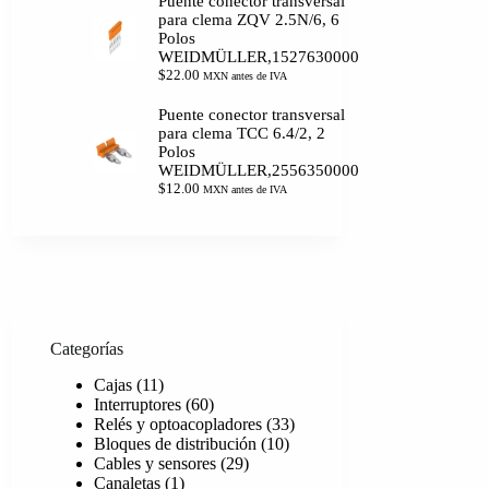
Puente conector transversal
para clema ZQV 2.5N/6, 6
Polos
WEIDMÜLLER,1527630000
$
22.00
MXN antes de IVA
Puente conector transversal
para clema TCC 6.4/2, 2
Polos
WEIDMÜLLER,2556350000
$
12.00
MXN antes de IVA
Categorías
11
Cajas
11
productos
60
Interruptores
60
productos
33
Relés y optoacopladores
33
10
productos
Bloques de distribución
10
29
productos
Cables y sensores
29
1
productos
Canaletas
1