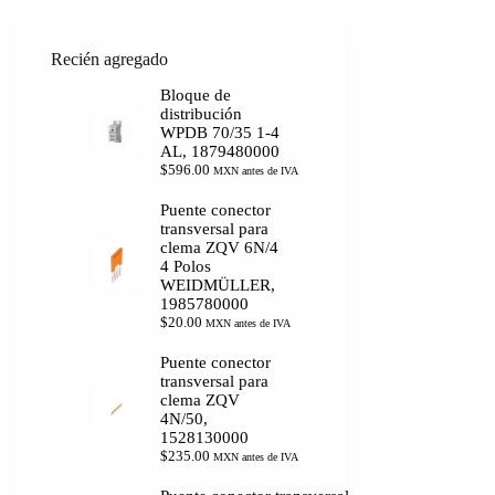
Recién agregado
Bloque de
distribución
WPDB 70/35 1-4
AL, 1879480000
$
596.00
MXN antes de IVA
Puente conector
transversal para
clema ZQV 6N/4
4 Polos
WEIDMÜLLER,
1985780000
$
20.00
MXN antes de IVA
Puente conector
transversal para
clema ZQV
4N/50,
1528130000
$
235.00
MXN antes de IVA