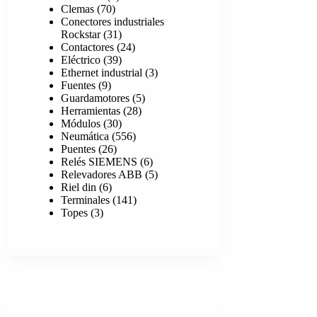
70
producto
Clemas
70
productos
Conectores industriales
31
Rockstar
31
productos
24
Contactores
24
39
productos
Eléctrico
39
productos
3
Ethernet industrial
3
9
productos
Fuentes
9
productos
5
Guardamotores
5
28
productos
Herramientas
28
30
productos
Módulos
30
productos
556
Neumática
556
26
productos
Puentes
26
productos
6
Relés SIEMENS
6
productos
5
Relevadores ABB
5
6
productos
Riel din
6
productos
141
Terminales
141
3
productos
Topes
3
productos