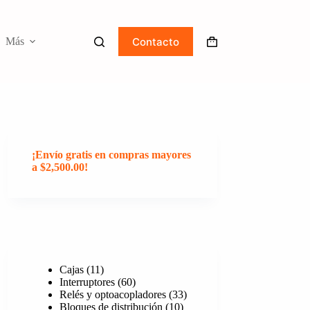
Contacto
Más
Carro
de
compra
¡Envío gratis en compras mayores
a $2,500.00!
11
Cajas
11
productos
60
Interruptores
60
productos
33
Relés y optoacopladores
33
10
productos
Bloques de distribución
10