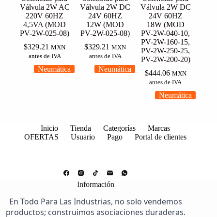
Válvula 2W AC
Válvula 2W DC
Válvula 2W DC
220V 60HZ
24V 60HZ
24V 60HZ
4,5VA (MOD
12W (MOD
18W (MOD
PV-2W-025-08)
PV-2W-025-08)
PV-2W-040-10,
PV-2W-160-15,
$
329.21
$
329.21
MXN
MXN
PV-2W-250-25,
antes de IVA
antes de IVA
PV-2W-200-20)
Neumática
Neumática
$
444.06
MXN
antes de IVA
Neumática
Inicio
Tienda
Categorías
Marcas
OFERTAS
Usuario
Pago
Portal de clientes
Información
En Todo Para Las Industrias, no solo vendemos
productos; construimos asociaciones duraderas.