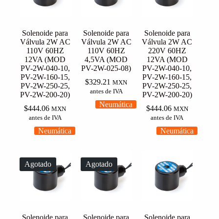
Solenoide para
Solenoide para
Solenoide para
Válvula 2W AC
Válvula 2W AC
Válvula 2W AC
110V 60HZ
110V 60HZ
220V 60HZ
12VA (MOD
4,5VA (MOD
12VA (MOD
PV-2W-040-10,
PV-2W-025-08)
PV-2W-040-10,
PV-2W-160-15,
PV-2W-160-15,
$
329.21
MXN
PV-2W-250-25,
PV-2W-250-25,
antes de IVA
PV-2W-200-20)
PV-2W-200-20)
Neumática
$
444.06
$
444.06
MXN
MXN
antes de IVA
antes de IVA
Neumática
Neumática
Agotado
Agotado
Solenoide para
Solenoide para
Solenoide para