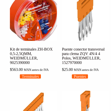
Kit de terminales ZH-BOX
Puente conector transversal
0,5-2,5QMM,
para clema ZQV 4N/4 4
WEIDMÜLLER,
Polos, WEIDMÜLLER,
9025390000
1527970000
$
563.00
$
25.00
MXN antes de IVA
MXN antes de IVA
Terminales
Puentes