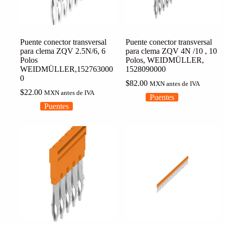
Puente conector transversal
Puente conector transversal
para clema ZQV 2.5N/6, 6
para clema ZQV 4N /10 , 10
Polos
Polos, WEIDMÜLLER,
WEIDMÜLLER,152763000
1528090000
0
$
82.00
MXN antes de IVA
$
22.00
MXN antes de IVA
Puentes
Puentes