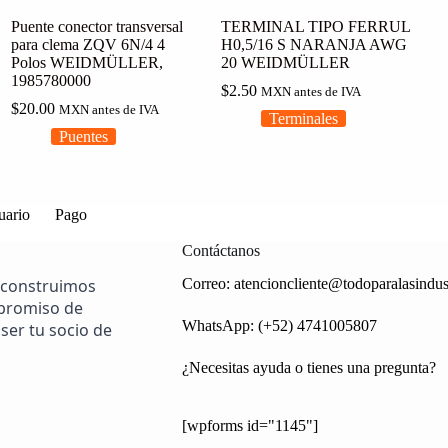
Puente conector transversal
TERMINAL TIPO FERRUL
para clema ZQV 6N/4 4
H0,5/16 S NARANJA AWG
Polos WEIDMÜLLER,
20 WEIDMÜLLER
1985780000
$
2.50
MXN antes de IVA
$
20.00
MXN antes de IVA
Terminales
Puentes
uario
Pago
Contáctanos
 construimos
Correo:
atencioncliente@todoparalasindus
mpromiso de
WhatsApp: (+52) 4741005807
ser tu socio de
¿Necesitas ayuda o tienes una pregunta?
[wpforms id="1145"]